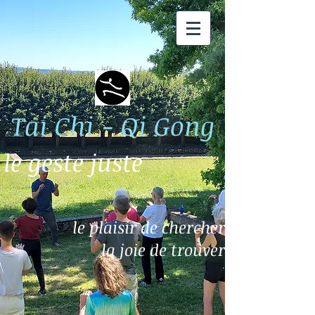
Tai Chi - Qi Gong
le geste juste
le plaisir de chercher
la joie de trouver